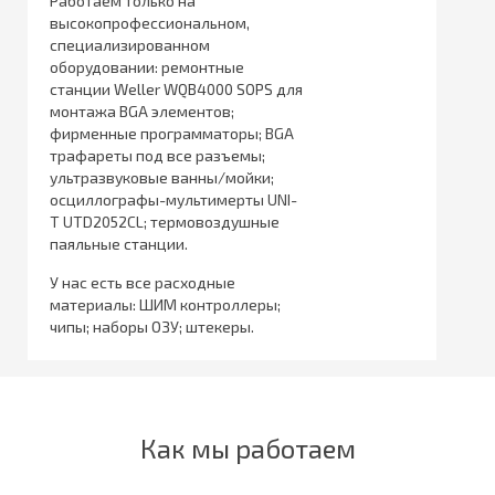
Работаем только на
высокопрофессиональном,
специализированном
оборудовании: ремонтные
станции Weller WQB4000 SOPS для
монтажа BGA элементов;
фирменные программаторы; BGA
трафареты под все разъемы;
ультразвуковые ванны/мойки;
осциллографы-мультимерты UNI-
T UTD2052CL; термовоздушные
паяльные станции.
У нас есть все расходные
материалы: ШИМ контроллеры;
чипы; наборы ОЗУ; штекеры.
Как мы работаем